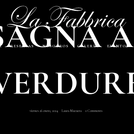
SAGNA A
A
RESERVAS
NOSOTROS
GALERÍA
EVENTOS
VERDUR
viernes 26 enero, 2024
Laura Mazuera
0 Comments