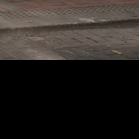
venido a La Fabbrica, nos complace tenerte
ro menú, conoce más de nosotros y realiza