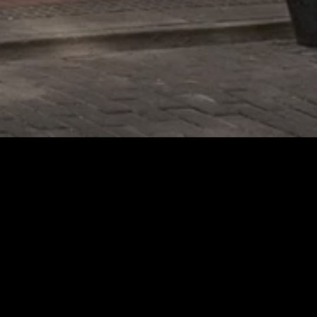
 aquí!
 tus reservas.